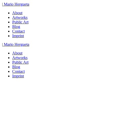
Zum
|
Mario
Hergueta
Inhalt
About
springen
Artworks
Public Art
Blog
Contact
Imprint
|
Mario
Hergueta
About
Artworks
Public Art
Blog
Contact
Imprint