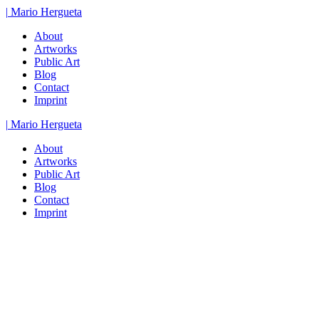
Zum
|
Mario
Hergueta
Inhalt
About
springen
Artworks
Public Art
Blog
Contact
Imprint
|
Mario
Hergueta
About
Artworks
Public Art
Blog
Contact
Imprint