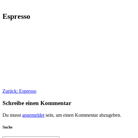
Espresso
Beitragsnavigation
Vorheriger
Zurück:
Espresso
Beitrag:
Schreibe einen Kommentar
Du musst
angemeldet
sein, um einen Kommentar abzugeben.
Suche