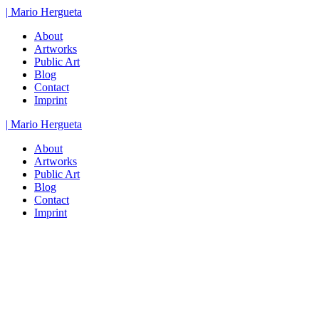
Zum
|
Mario
Hergueta
Inhalt
About
springen
Artworks
Public Art
Blog
Contact
Imprint
|
Mario
Hergueta
About
Artworks
Public Art
Blog
Contact
Imprint