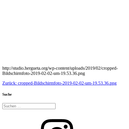
http://studio.hergueta.org/wp-content/uploads/2019/02/cropped-
Bildschirmfoto-2019-02-02-um-19.53.36.png
Beitragsnavigation
Vorheriger
Zurück:
cropped-Bildschirmfoto-2019-02-02-um-19.53.36.png
Beitrag:
Suche
Suche
nach:
Instagram