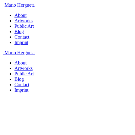
Zum
|
Mario
Hergueta
Inhalt
About
springen
Artworks
Public Art
Blog
Contact
Imprint
|
Mario
Hergueta
About
Artworks
Public Art
Blog
Contact
Imprint