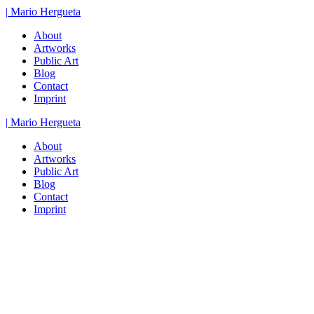
Zum
|
Mario
Hergueta
Inhalt
About
springen
Artworks
Public Art
Blog
Contact
Imprint
|
Mario
Hergueta
About
Artworks
Public Art
Blog
Contact
Imprint