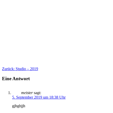
Beitragsnavigation
Vorheriger
Zurück:
Studio – 2019
Beitrag:
Eine Antwort
meister
sagt:
5. September 2019 um 18:38 Uhr
gjhghjjh