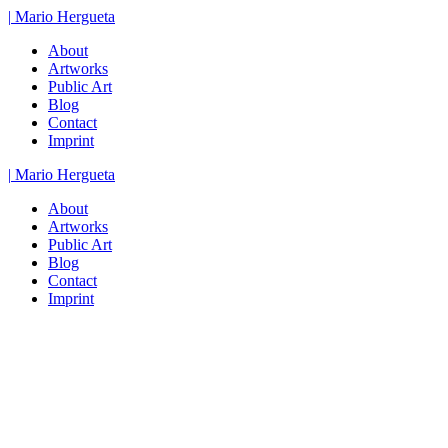
Zum
|
Mario
Hergueta
Inhalt
About
springen
Artworks
Public Art
Blog
Contact
Imprint
|
Mario
Hergueta
About
Artworks
Public Art
Blog
Contact
Imprint