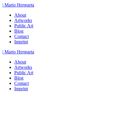
Zum
|
Mario
Hergueta
Inhalt
About
springen
Artworks
Public Art
Blog
Contact
Imprint
|
Mario
Hergueta
About
Artworks
Public Art
Blog
Contact
Imprint