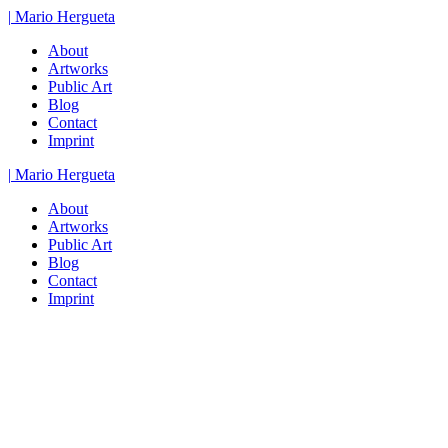
Zum
|
Mario
Hergueta
Inhalt
About
springen
Artworks
Public Art
Blog
Contact
Imprint
|
Mario
Hergueta
About
Artworks
Public Art
Blog
Contact
Imprint